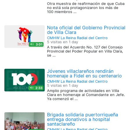
Otra muestra de reafirmación de que Cuba
no está sola protagonizaron los más de
100 miembros …
Nota oficial del Gobierno Provincial
de Villa Clara
CMHW La Reina Radial del Centro
5 visitas en
1 day
3:01
A través del Acuerdo No. 127 del Consejo
Provincial del Poder Popular en Villa Clara,
se …
Jóvenes villaclareños rendirán
homenaje a Fidel en su centenario
CMHW La Reina Radial del Centro
5 visitas en
1 day
2:33
Amplio programa de actividades en Villa
Clara en homenaje al Comandante en Jefe.
Ya comenzó el …
Brigada solidaria puertorriqueña
entrega donativos a hospital
santaclareño
CMHW La Reina Radial del Centro