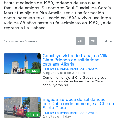
hasta mediados de 1980, rodeado de una nueva
familia de amigos. Su nombre: Raúl Guadalupe García
Martí; fue hijo de Rita Amelia, tenía una formación
como ingeniero textil, nació en 1893 y vivió una larga
vida de 88 años hasta su fallecimiento en 1982, ya de
regreso a La Habana.
17 visitas en
5 years
Concluye visita de trabajo a Villa
Clara Brigada de solidaridad
catalana Alkaria
CMHW La Reina Radial del Centro
5:26
Ninguna visita en
3 hours
Con el homenaje al Che Guevara y sus
compañeros de lucha en Santa Clara
concluyeron su …
Brigada Europea de solidaridad
con Cuba rinde homenaje al Che en
Santa Clara
CMHW La Reina Radial del Centro
5:16
2 visitas en
1 day