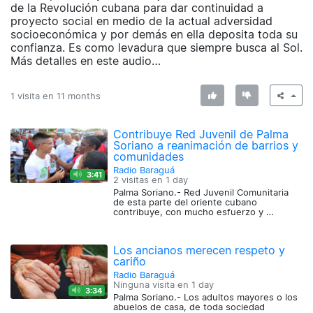
de la Revolución cubana para dar continuidad a
proyecto social en medio de la actual adversidad
socioeconómica y por demás en ella deposita toda su
confianza. Es como levadura que siempre busca al Sol.
Más detalles en este audio…
1 visita en
11 months
Contribuye Red Juvenil de Palma
Soriano a reanimación de barrios y
comunidades
Radio Baraguá
3:41
2 visitas en
1 day
Palma Soriano.- Red Juvenil Comunitaria
de esta parte del oriente cubano
contribuye, con mucho esfuerzo y …
Los ancianos merecen respeto y
cariño
Radio Baraguá
Ninguna visita en
1 day
3:34
Palma Soriano.- Los adultos mayores o los
abuelos de casa, de toda sociedad