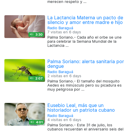
merecen respeto y …
La Lactancia Materna un pacto de
silencio y amor entre madre e hijo
Radio Baraguá
7 visitas en
6 days
3:30
Palma Soriano.- Cada año el orbe se une
para celebrar la Semana Mundial de la
Lactancia …
Palma Soriano: alerta sanitaria por
dengue
Radio Baraguá
2 visitas en
6 days
2:07
Palma Soriano.- El tamaño del mosquito
Aedes es minúsculo pero su picadura es
muy peligrosa por …
Eusebio Leal, más que un
historiador un patriota cubano
Radio Baraguá
4 visitas en
6 days
4:01
Palma Soriano.- Este 31 de julio, los
cubanos recuerdan el aniversario seis del