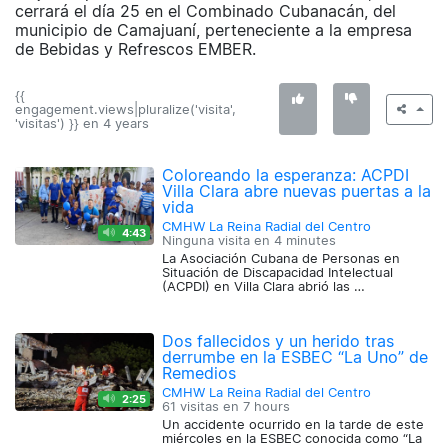
cerrará el día 25 en el Combinado Cubanacán, del
municipio de Camajuaní, perteneciente a la empresa
de Bebidas y Refrescos EMBER.
{{
engagement.views|pluralize('visita',
'visitas') }} en
4 years
Coloreando la esperanza: ACPDI
Villa Clara abre nuevas puertas a la
vida
CMHW La Reina Radial del Centro
4:43
Ninguna visita en
4 minutes
La Asociación Cubana de Personas en
Situación de Discapacidad Intelectual
(ACPDI) en Villa Clara abrió las …
Dos fallecidos y un herido tras
derrumbe en la ESBEC “La Uno” de
Remedios
CMHW La Reina Radial del Centro
2:25
61 visitas en
7 hours
Un accidente ocurrido en la tarde de este
miércoles en la ESBEC conocida como “La