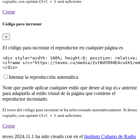
copiarlo, con oprimir
será suficiente.
Ctrl + C
Cerrar
Código para incrustar
×
El código para incrustar el reproductor en cualquier página es
<div style="width: 100%; height:0; position: relative; 
<iframe src="https://teveo.cu/media/ZvtBdYD9dE4cuXXS/em
</div>
Intentar la reproducción automática
Note que puede aplicar cualquier estilo que desee al
tag
anterior
div
para adaptarlo al estilo visual de la página que contiene el
reproductor incrustado.
El texto del código para incrustar se ha seleccionado automáticamente. Si desea
copiarlo, con oprimir
será suficiente.
Ctrl + C
Cerrar
teveo
2024.11.1
ha sido creado con
en el
Instituto Cubano de Radio