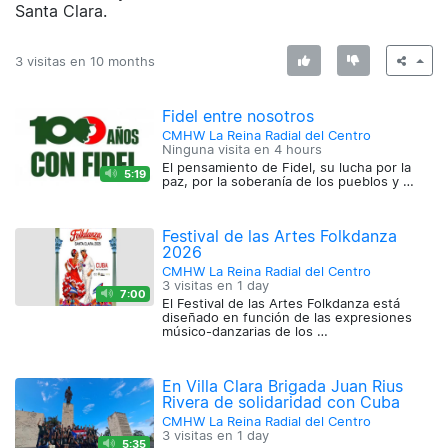
Santa Clara.
3 visitas en
10 months
Fidel entre nosotros
CMHW La Reina Radial del Centro
Ninguna visita en
4 hours
El pensamiento de Fidel, su lucha por la
5:19
paz, por la soberanía de los pueblos y …
Festival de las Artes Folkdanza
2026
CMHW La Reina Radial del Centro
3 visitas en
1 day
7:00
El Festival de las Artes Folkdanza está
diseñado en función de las expresiones
músico-danzarias de los …
En Villa Clara Brigada Juan Rius
Rivera de solidaridad con Cuba
CMHW La Reina Radial del Centro
3 visitas en
1 day
5:35