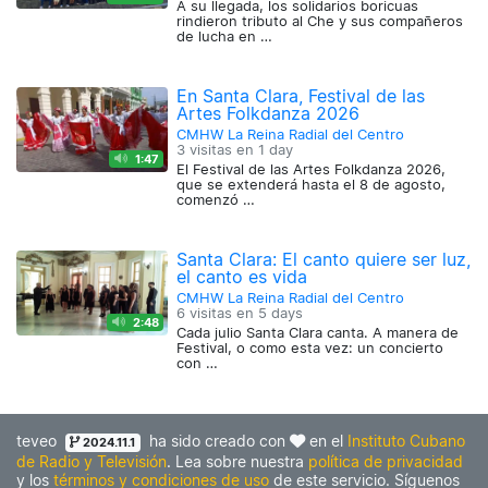
A su llegada, los solidarios boricuas
rindieron tributo al Che y sus compañeros
de lucha en …
En Santa Clara, Festival de las
Artes Folkdanza 2026
CMHW La Reina Radial del Centro
3 visitas en
1 day
1:47
El Festival de las Artes Folkdanza 2026,
que se extenderá hasta el 8 de agosto,
comenzó …
Santa Clara: El canto quiere ser luz,
el canto es vida
CMHW La Reina Radial del Centro
6 visitas en
5 days
2:48
Cada julio Santa Clara canta. A manera de
Festival, o como esta vez: un concierto
con …
teveo
ha sido creado con
en el
Instituto Cubano
2024.11.1
de Radio y Televisión
. Lea sobre nuestra
política de privacidad
y los
términos y condiciones de uso
de este servicio. Síguenos