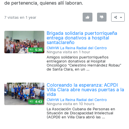
de pertenencia, quienes allí laboran.
7 visitas en
1 year
Brigada solidaria puertorriqueña
entrega donativos a hospital
santaclareño
CMHW La Reina Radial del Centro
5:36
Ninguna visita en
1 hour
Amigos solidarios puertorriqueños
entregaron donativos al Hospital
Oncológico “Celestino Hernández Robau”
de Santa Clara, en un …
Coloreando la esperanza: ACPDI
Villa Clara abre nuevas puertas a la
vida
CMHW La Reina Radial del Centro
4:43
Ninguna visita en
10 hours
La Asociación Cubana de Personas en
Situación de Discapacidad Intelectual
(ACPDI) en Villa Clara abrió las …