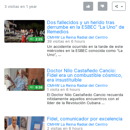
3 visitas en
1 year
Dos fallecidos y un herido tras
derrumbe en la ESBEC “La Uno” de
Remedios
CMHW La Reina Radial del Centro
2:25
39 visitas en
6 hours
Un accidente ocurrido en la tarde de este
miércoles en la ESBEC conocida como “La
Uno”, …
Doctor Nilo Castañedo Cancio:
Fidel era un combustible cósmico,
era insustituible
CMHW La Reina Radial del Centro
9:39
1 visita en
6 hours
El Doctor Nilo Castañedo Cancio recuerda
nítidamente aquellos encuentros con el
líder de la Revolución Cubana …
Fidel, comunicador por excelencia
CMHW La Reina Radial del Centro
2 visitas en
6 hours