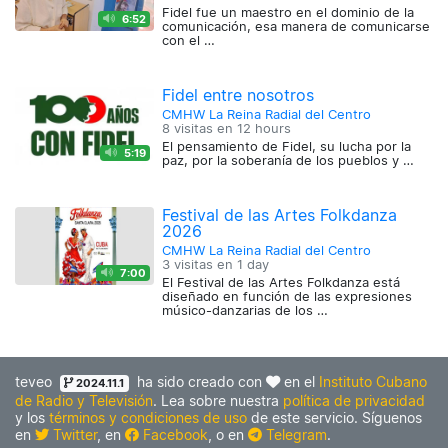
Fidel fue un maestro en el dominio de la
6:52
comunicación, esa manera de comunicarse
con el …
Fidel entre nosotros
CMHW La Reina Radial del Centro
8 visitas en
12 hours
El pensamiento de Fidel, su lucha por la
5:19
paz, por la soberanía de los pueblos y …
Festival de las Artes Folkdanza
2026
CMHW La Reina Radial del Centro
3 visitas en
1 day
7:00
El Festival de las Artes Folkdanza está
diseñado en función de las expresiones
músico-danzarias de los …
teveo
ha sido creado con
en el
Instituto Cubano
2024.11.1
de Radio y Televisión
. Lea sobre nuestra
política de privacidad
y los
términos y condiciones de uso
de este servicio. Síguenos
en
Twitter
, en
Facebook
, o en
Telegram
.