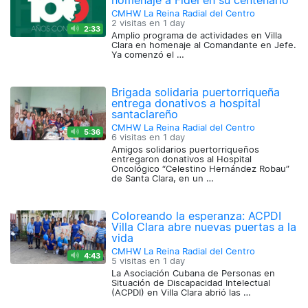
homenaje a Fidel en su centenario
CMHW La Reina Radial del Centro
2 visitas en
1 day
2:33
Amplio programa de actividades en Villa
Clara en homenaje al Comandante en Jefe.
Ya comenzó el …
Brigada solidaria puertorriqueña
entrega donativos a hospital
santaclareño
CMHW La Reina Radial del Centro
5:36
6 visitas en
1 day
Amigos solidarios puertorriqueños
entregaron donativos al Hospital
Oncológico “Celestino Hernández Robau”
de Santa Clara, en un …
Coloreando la esperanza: ACPDI
Villa Clara abre nuevas puertas a la
vida
CMHW La Reina Radial del Centro
4:43
5 visitas en
1 day
La Asociación Cubana de Personas en
Situación de Discapacidad Intelectual
(ACPDI) en Villa Clara abrió las …