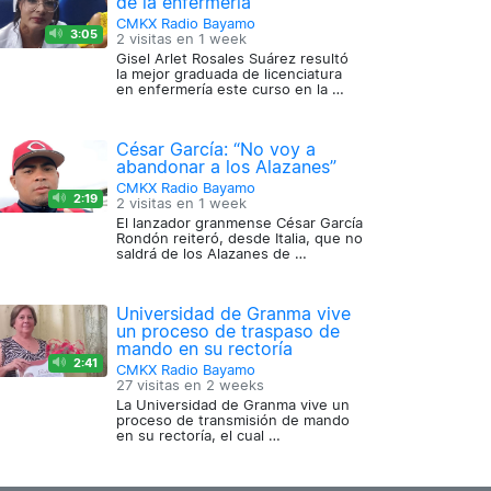
de la enfermería
CMKX Radio Bayamo
3:05
2 visitas en
1 week
Gisel Arlet Rosales Suárez resultó
la mejor graduada de licenciatura
en enfermería este curso en la …
César García: “No voy a
abandonar a los Alazanes”
CMKX Radio Bayamo
2:19
2 visitas en
1 week
El lanzador granmense César García
Rondón reiteró, desde Italia, que no
saldrá de los Alazanes de …
Universidad de Granma vive
un proceso de traspaso de
mando en su rectoría
2:41
CMKX Radio Bayamo
27 visitas en
2 weeks
La Universidad de Granma vive un
proceso de transmisión de mando
en su rectoría, el cual …