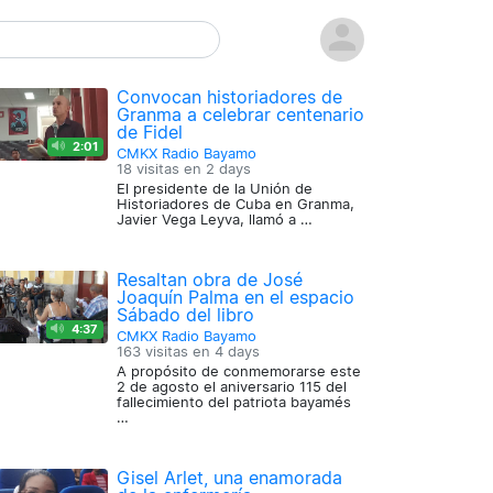
Convocan historiadores de
Granma a celebrar centenario
de Fidel
2:01
CMKX Radio Bayamo
18 visitas en
2 days
El presidente de la Unión de
Historiadores de Cuba en Granma,
Javier Vega Leyva, llamó a …
Resaltan obra de José
Joaquín Palma en el espacio
Sábado del libro
4:37
CMKX Radio Bayamo
163 visitas en
4 days
A propósito de conmemorarse este
2 de agosto el aniversario 115 del
fallecimiento del patriota bayamés
…
Gisel Arlet, una enamorada