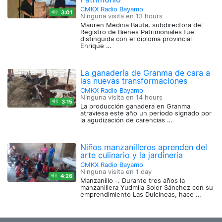
CMKX Radio Bayamo
3:01
Ninguna visita en
13 hours
Mauren Medina Bauta, subdirectora del
Registro de Bienes Patrimoniales fue
distinguida con el diploma provincial
Enrique …
La ganadería de Granma de cara a
las nuevas transformaciones
CMKX Radio Bayamo
Ninguna visita en
14 hours
3:15
La producción ganadera en Granma
atraviesa este año un período signado por
la agudización de carencias …
Niños manzanilleros aprenden del
arte culinario y la jardinería
CMKX Radio Bayamo
Ninguna visita en
1 day
4:26
Manzanillo -. Durante tres años la
manzanillera Yudmila Soler Sánchez con su
emprendimiento Las Dulcineas, hace …