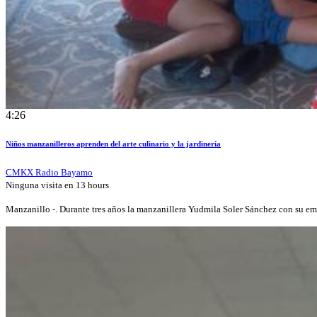
4:26
Niños manzanilleros aprenden del arte culinario y la jardinería
CMKX Radio Bayamo
Ninguna visita en
13 hours
Manzanillo -. Durante tres años la manzanillera Yudmila Soler Sánchez con su 