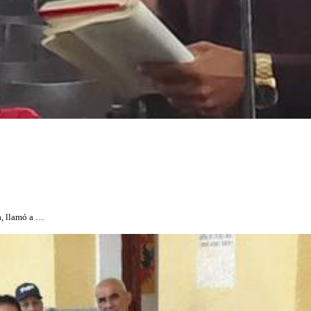
a, llamó a …