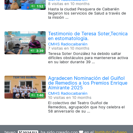
8 visitas en
10 months
1:52
Hasta la ciudad Pesquera de Caibarién
llegaron los servicios de Salud a través de
la misión …
Testimonio de Teresa Soter,Tecnica
en estomatologia.
CMHS Radiocaibarién
7 visitas en
10 months
3:39
Teresa Soter González ha debido saltar
difíciles obstáculos para mantenerse activa
en su labor durante 39 …
Agradecen Nominación del Guiñol
de Remedios a los Premios Enrique
Almirante 2025
CMHS Radiocaibarién
1:46
10 visitas en
10 months
El colectivo del Teatro Guiñol de
Remedios, agrupación que hoy celebra el
58 aniversario de su …
teveo
ha sido creado con
en el
Instituto Cubano
2024.11.1