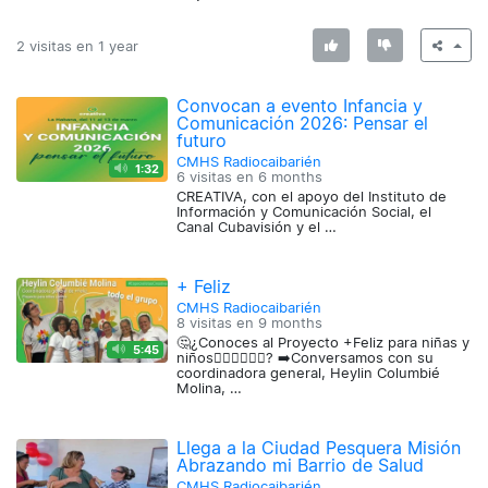
2 visitas en
1 year
Convocan a evento Infancia y
Comunicación 2026: Pensar el
futuro
CMHS Radiocaibarién
1:32
6 visitas en
6 months
CREATIVA, con el apoyo del Instituto de
Información y Comunicación Social, el
Canal Cubavisión y el …
+ Feliz
CMHS Radiocaibarién
8 visitas en
9 months
🤔¿Conoces al Proyecto +Feliz para niñas y
5:45
niños🙋🏻‍♂️🙋🏻‍♀️? ➡️Conversamos con su
coordinadora general, Heylin Columbié
Molina, …
Llega a la Ciudad Pesquera Misión
Abrazando mi Barrio de Salud
CMHS Radiocaibarién