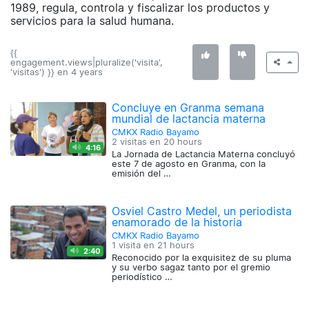
1989, regula, controla y fiscalizar los productos y
servicios para la salud humana.
{{
engagement.views|pluralize('visita',
'visitas') }} en
4 years
Concluye en Granma semana
mundial de lactancia materna
CMKX Radio Bayamo
2 visitas en
20 hours
4:16
La Jornada de Lactancia Materna concluyó
este 7 de agosto en Granma, con la
emisión del …
Osviel Castro Medel, un periodista
enamorado de la historia
CMKX Radio Bayamo
1 visita en
21 hours
2:40
Reconocido por la exquisitez de su pluma
y su verbo sagaz tanto por el gremio
periodístico …