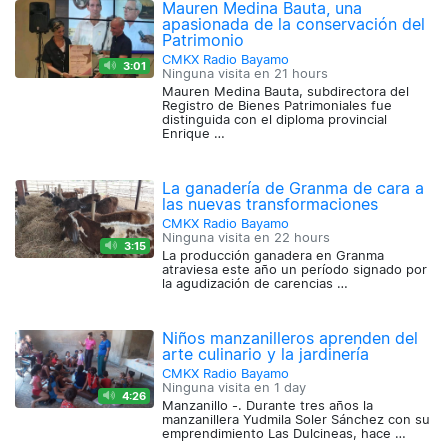
Mauren Medina Bauta, una
apasionada de la conservación del
Patrimonio
CMKX Radio Bayamo
3:01
Ninguna visita en
21 hours
Mauren Medina Bauta, subdirectora del
Registro de Bienes Patrimoniales fue
distinguida con el diploma provincial
Enrique …
La ganadería de Granma de cara a
las nuevas transformaciones
CMKX Radio Bayamo
Ninguna visita en
22 hours
3:15
La producción ganadera en Granma
atraviesa este año un período signado por
la agudización de carencias …
Niños manzanilleros aprenden del
arte culinario y la jardinería
CMKX Radio Bayamo
Ninguna visita en
1 day
4:26
Manzanillo -. Durante tres años la
manzanillera Yudmila Soler Sánchez con su
emprendimiento Las Dulcineas, hace …