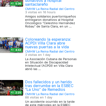
donativos a hospital
5:36
santaclareño
CMHW La Reina Radial del Centro
3 visitas en
16 hours
Amigos solidarios puertorriqueños
entregaron donativos al Hospital
Oncológico “Celestino Hernández
Robau” de Santa Clara, en un …
Coloreando la esperanza:
ACPDI Villa Clara abre
nuevas puertas a la vida
4:43
CMHW La Reina Radial del Centro
3 visitas en
1 day
La Asociación Cubana de Personas
en Situación de Discapacidad
Intelectual (ACPDI) en Villa Clara
abrió las …
Dos fallecidos y un herido
tras derrumbe en la ESBEC
“La Uno” de Remedios
2:25
CMHW La Reina Radial del Centro
88 visitas en
1 day
Un accidente ocurrido en la tarde
de este miércoles en la ESBEC