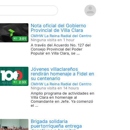
Nota oficial del Gobierno
Provincial de Villa Clara
CMHW La Reina Radial del Centro
3:01
Ninguna visita en
1 hour
A través del Acuerdo No. 127 del
Consejo Provincial del Poder
Popular en Villa Clara, se …
Jóvenes villaclareños
rendirán homenaje a Fidel en
su centenario
2:33
CMHW La Reina Radial del Centro
Ninguna visita en
14 hours
Amplio programa de actividades en
Villa Clara en homenaje al
Comandante en Jefe. Ya comenzó
el …
Brigada solidaria
puertorriqueña entrega