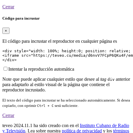
Cerrar
Código para incrustar
×
El código para incrustar el reproductor en cualquier página es
<div style="width: 100%; height:0; position: relative; 
<iframe src="https://teveo.cu/media/d6nvV7FCpP6QKu4F/em
</div>
Intentar la reproducción automática
Note que puede aplicar cualquier estilo que desee al
tag
anterior
div
para adaptarlo al estilo visual de la página que contiene el
reproductor incrustado.
El texto del código para incrustar se ha seleccionado automáticamente. Si desea
copiarlo, con oprimir
será suficiente.
Ctrl + C
Cerrar
teveo
2024.11.1
ha sido creado con
en el
Instituto Cubano de Radio
y Televisión
. Lea sobre nuestra
política de privacidad
y los
términos