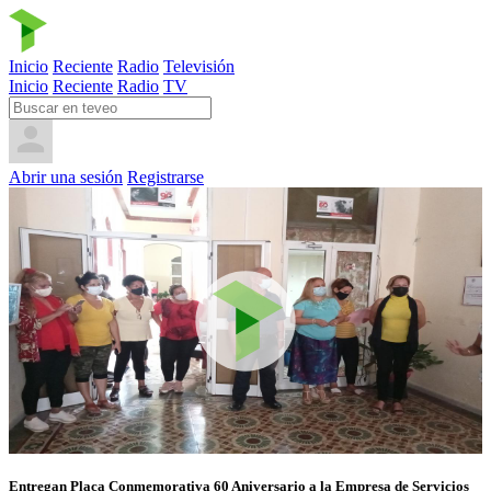
Inicio
Reciente
Radio
Televisión
Inicio
Reciente
Radio
TV
Abrir una sesión
Registrarse
Entregan Placa Conmemorativa 60 Aniversario a la Empresa de Servicios