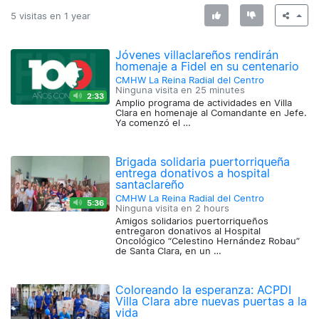
5 visitas en
1 year
Jóvenes villaclareños rendirán
homenaje a Fidel en su centenario
CMHW La Reina Radial del Centro
Ninguna visita en
25 minutes
2:33
Amplio programa de actividades en Villa
Clara en homenaje al Comandante en Jefe.
Ya comenzó el …
Brigada solidaria puertorriqueña
entrega donativos a hospital
santaclareño
CMHW La Reina Radial del Centro
5:36
Ninguna visita en
2 hours
Amigos solidarios puertorriqueños
entregaron donativos al Hospital
Oncológico “Celestino Hernández Robau”
de Santa Clara, en un …
Coloreando la esperanza: ACPDI
Villa Clara abre nuevas puertas a la
vida