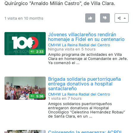
Quirúrgico "Arnaldo Milián Castro", de Villa Clara.
1 visita en
10 months
Jóvenes villaclareños rendirán
homenaje a Fidel en su centenario
CMHW La Reina Radial del Centro
Ninguna visita en
5 hours
2:33
Amplio programa de actividades en Villa
Clara en homenaje al Comandante en Jefe.
Ya comenzó el …
Brigada solidaria puertorriqueña
entrega donativos a hospital
santaclareño
CMHW La Reina Radial del Centro
5:36
1 visita en
7 hours
Amigos solidarios puertorriqueños
entregaron donativos al Hospital
Oncológico “Celestino Hernández Robau”
de Santa Clara, en un …
Coloreando la esperanza: ACPDI