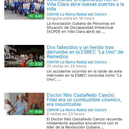
Villa Clara abre nuevas puertas a la
vida
CMHW La Reina Radial del Centro
4:43
Ninguna visita en
16 hours
La Asociación Cubana de Personas en
Situación de Discapacidad Intelectual
(ACPDI) en Villa Clara abrió las …
Dos fallecidos y un herido tras
derrumbe en la ESBEC “La Uno” de
Remedios
CMHW La Reina Radial del Centro
2:25
70 visitas en
23 hours
Un accidente ocurrido en la tarde de este
miércoles en la ESBEC conocida como “La
Uno”, …
Doctor Nilo Castañedo Cancio:
Fidel era un combustible cósmico,
era insustituible
CMHW La Reina Radial del Centro
9:39
2 visitas en
23 hours
El Doctor Nilo Castañedo Cancio recuerda
nítidamente aquellos encuentros con el
líder de la Revolución Cubana …