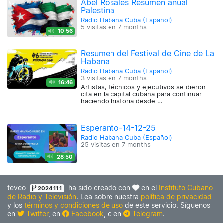
Abel Rosales Resúmen anual
Palestina
Radio Habana Cuba (Español)
5 visitas en
7 months
10:56
Resumen del Festival de Cine de La
Habana
Radio Habana Cuba (Español)
3 visitas en
7 months
16:46
Artistas, técnicos y ejecutivos se dieron
cita en la capital cubana para continuar
haciendo historia desde …
Esperanto-14-12-25
Radio Habana Cuba (Español)
25 visitas en
7 months
28:50
teveo
ha sido creado con
en el
Instituto Cubano
2024.11.1
de Radio y Televisión
. Lea sobre nuestra
política de privacidad
y los
términos y condiciones de uso
de este servicio. Síguenos
en
Twitter
, en
Facebook
, o en
Telegram
.