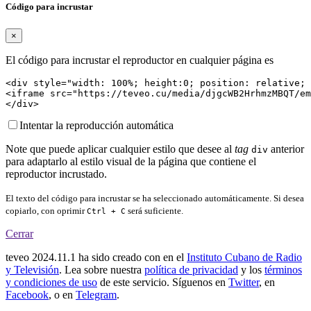
Código para incrustar
×
El código para incrustar el reproductor en cualquier página es
<div style="width: 100%; height:0; position: relative; 
<iframe src="https://teveo.cu/media/djgcWB2HrhmzMBQT/em
</div>
Intentar la reproducción automática
Note que puede aplicar cualquier estilo que desee al
tag
anterior
div
para adaptarlo al estilo visual de la página que contiene el
reproductor incrustado.
El texto del código para incrustar se ha seleccionado automáticamente. Si desea
copiarlo, con oprimir
será suficiente.
Ctrl + C
Cerrar
teveo
2024.11.1
ha sido creado con
en el
Instituto Cubano de Radio
y Televisión
. Lea sobre nuestra
política de privacidad
y los
términos
y condiciones de uso
de este servicio. Síguenos en
Twitter
, en
Facebook
, o en
Telegram
.