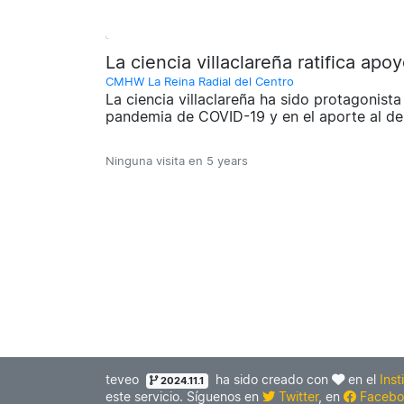
La ciencia villaclareña ratifica ap
CMHW La Reina Radial del Centro
La ciencia villaclareña ha sido protagonist
pandemia de COVID-19 y en el aporte al des
Ninguna visita en
5 years
teveo
ha sido creado con
en el
Inst
2024.11.1
este servicio. Síguenos en
Twitter
, en
Facebo