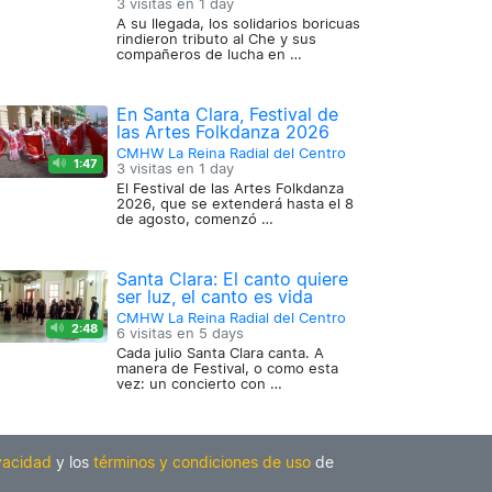
3 visitas en
1 day
A su llegada, los solidarios boricuas
rindieron tributo al Che y sus
compañeros de lucha en …
En Santa Clara, Festival de
las Artes Folkdanza 2026
CMHW La Reina Radial del Centro
1:47
3 visitas en
1 day
El Festival de las Artes Folkdanza
2026, que se extenderá hasta el 8
de agosto, comenzó …
Santa Clara: El canto quiere
ser luz, el canto es vida
CMHW La Reina Radial del Centro
2:48
6 visitas en
5 days
Cada julio Santa Clara canta. A
manera de Festival, o como esta
vez: un concierto con …
ivacidad
y los
términos y condiciones de uso
de