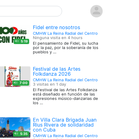
Fidel entre nosotros
CMHW La Reina Radial del Centro
Ninguna visita en
4 hours
5:19
El pensamiento de Fidel, su lucha
por la paz, por la soberanía de los
pueblos y …
Festival de las Artes
Folkdanza 2026
CMHW La Reina Radial del Centro
7:00
3 visitas en
1 day
El Festival de las Artes Folkdanza
está diseñado en función de las
expresiones músico-danzarias de
los …
En Villa Clara Brigada Juan
Rius Rivera de solidaridad
con Cuba
5:35
CMHW La Reina Radial del Centro