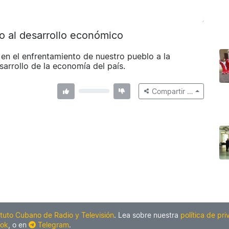
oyo al desarrollo económico
a en el enfrentamiento de nuestro pueblo a la
arrollo de la economía del país.
Compartir …
ituto Cubano de Radio y Televisión
. Lea sobre nuestra
política de pr
ok
, o en
Telegram
.