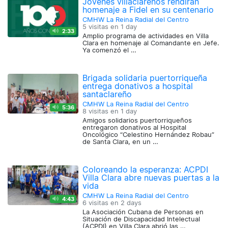
Jóvenes villaclareños rendirán
homenaje a Fidel en su centenario
CMHW La Reina Radial del Centro
5 visitas en
1 day
2:33
Amplio programa de actividades en Villa
Clara en homenaje al Comandante en Jefe.
Ya comenzó el …
Brigada solidaria puertorriqueña
entrega donativos a hospital
santaclareño
CMHW La Reina Radial del Centro
5:36
8 visitas en
1 day
Amigos solidarios puertorriqueños
entregaron donativos al Hospital
Oncológico “Celestino Hernández Robau”
de Santa Clara, en un …
Coloreando la esperanza: ACPDI
Villa Clara abre nuevas puertas a la
vida
CMHW La Reina Radial del Centro
4:43
6 visitas en
2 days
La Asociación Cubana de Personas en
Situación de Discapacidad Intelectual
(ACPDI) en Villa Clara abrió las …