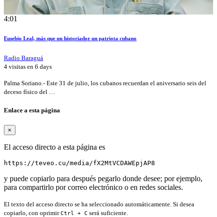
4:01
Eusebio Leal, más que un historiador un patriota cubano
Radio Baraguá
4 visitas en
6 days
Palma Soriano.- Este 31 de julio, los cubanos recuerdan el aniversario seis del
deceso físico del …
Enlace a esta página
×
El acceso directo a esta página es
https://teveo.cu/media/fX2MtVCDAWEpjAP8
y puede copiarlo para después pegarlo donde desee; por ejemplo,
para compartirlo por correo electrónico o en redes sociales.
El texto del acceso directo se ha seleccionado automáticamente. Si desea
copiarlo, con oprimir
será suficiente.
Ctrl + C