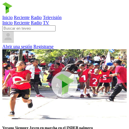
Inicio
Reciente
Radio
Televisión
Inicio
Reciente
Radio
TV
Abrir una sesión
Registrarse
Verano Siempre Joven en marcha en el INDER palmero