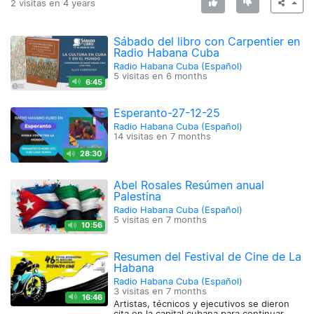
2 visitas en
4 years
Sábado del libro con Carpentier en
Radio Habana Cuba
Radio Habana Cuba (Español)
5 visitas en
6 months
6:45
Esperanto-27-12-25
Radio Habana Cuba (Español)
14 visitas en
7 months
28:30
Abel Rosales Resúmen anual
Palestina
Radio Habana Cuba (Español)
5 visitas en
7 months
10:56
Resumen del Festival de Cine de La
Habana
Radio Habana Cuba (Español)
3 visitas en
7 months
16:46
Artistas, técnicos y ejecutivos se dieron
cita en la capital cubana para continuar