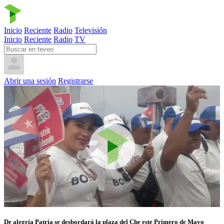
Inicio
Reciente
Radio
Televisión
Inicio
Reciente
Radio
TV
Abrir una sesión
Registrarse
De alegría Patria se desbordará la plaza del Che este Primero de Mayo