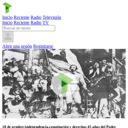
Inicio
Reciente
Radio
Televisión
Inicio
Reciente
Radio
TV
Abrir una sesión
Registrarse
10 de octubre:independencia,constitución y derechos 45 años del Poder