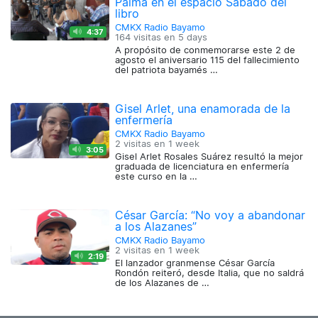
Palma en el espacio Sábado del
libro
CMKX Radio Bayamo
4:37
164 visitas en
5 days
A propósito de conmemorarse este 2 de
agosto el aniversario 115 del fallecimiento
del patriota bayamés …
Gisel Arlet, una enamorada de la
enfermería
CMKX Radio Bayamo
2 visitas en
1 week
3:05
Gisel Arlet Rosales Suárez resultó la mejor
graduada de licenciatura en enfermería
este curso en la …
César García: “No voy a abandonar
a los Alazanes”
CMKX Radio Bayamo
2 visitas en
1 week
2:19
El lanzador granmense César García
Rondón reiteró, desde Italia, que no saldrá
de los Alazanes de …