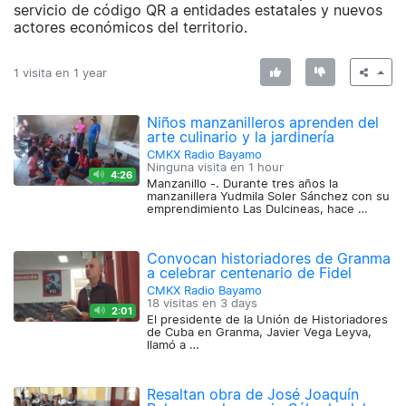
servicio de código QR a entidades estatales y nuevos
actores económicos del territorio.
1 visita en
1 year
Niños manzanilleros aprenden del
arte culinario y la jardinería
CMKX Radio Bayamo
Ninguna visita en
1 hour
4:26
Manzanillo -. Durante tres años la
manzanillera Yudmila Soler Sánchez con su
emprendimiento Las Dulcineas, hace …
Convocan historiadores de Granma
a celebrar centenario de Fidel
CMKX Radio Bayamo
18 visitas en
3 days
2:01
El presidente de la Unión de Historiadores
de Cuba en Granma, Javier Vega Leyva,
llamó a …
Resaltan obra de José Joaquín