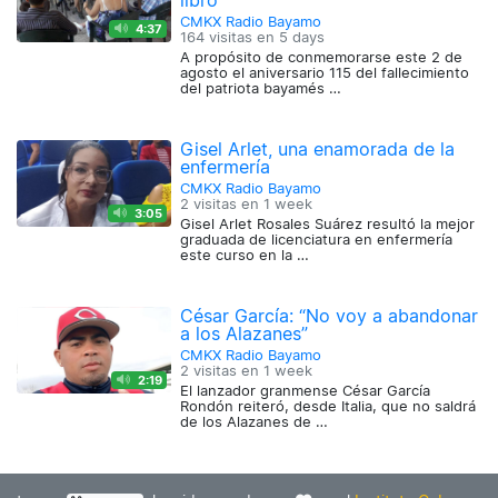
libro
CMKX Radio Bayamo
4:37
164 visitas en
5 days
A propósito de conmemorarse este 2 de
agosto el aniversario 115 del fallecimiento
del patriota bayamés …
Gisel Arlet, una enamorada de la
enfermería
CMKX Radio Bayamo
2 visitas en
1 week
3:05
Gisel Arlet Rosales Suárez resultó la mejor
graduada de licenciatura en enfermería
este curso en la …
César García: “No voy a abandonar
a los Alazanes”
CMKX Radio Bayamo
2 visitas en
1 week
2:19
El lanzador granmense César García
Rondón reiteró, desde Italia, que no saldrá
de los Alazanes de …