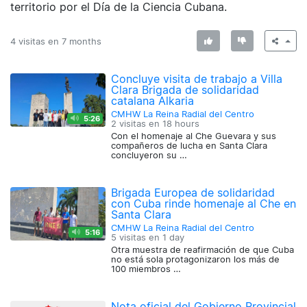
territorio por el Día de la Ciencia Cubana.
4 visitas en
7 months
Concluye visita de trabajo a Villa
Clara Brigada de solidaridad
catalana Alkaria
CMHW La Reina Radial del Centro
5:26
2 visitas en
18 hours
Con el homenaje al Che Guevara y sus
compañeros de lucha en Santa Clara
concluyeron su …
Brigada Europea de solidaridad
con Cuba rinde homenaje al Che en
Santa Clara
CMHW La Reina Radial del Centro
5:16
5 visitas en
1 day
Otra muestra de reafirmación de que Cuba
no está sola protagonizaron los más de
100 miembros …
Nota oficial del Gobierno Provincial