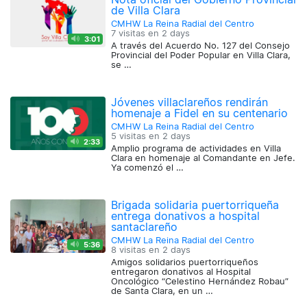
de Villa Clara
CMHW La Reina Radial del Centro
7 visitas en
2 days
3:01
A través del Acuerdo No. 127 del Consejo
Provincial del Poder Popular en Villa Clara,
se …
Jóvenes villaclareños rendirán
homenaje a Fidel en su centenario
CMHW La Reina Radial del Centro
5 visitas en
2 days
2:33
Amplio programa de actividades en Villa
Clara en homenaje al Comandante en Jefe.
Ya comenzó el …
Brigada solidaria puertorriqueña
entrega donativos a hospital
santaclareño
CMHW La Reina Radial del Centro
5:36
8 visitas en
2 days
Amigos solidarios puertorriqueños
entregaron donativos al Hospital
Oncológico “Celestino Hernández Robau”
de Santa Clara, en un …