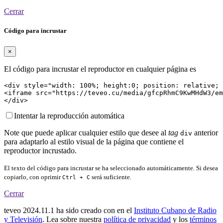
Cerrar
Código para incrustar
×
El código para incrustar el reproductor en cualquier página es
<div style="width: 100%; height:0; position: relative; 
<iframe src="https://teveo.cu/media/gfcpRhmC9KwMHdW3/em
</div>
Intentar la reproducción automática
Note que puede aplicar cualquier estilo que desee al
tag
anterior
div
para adaptarlo al estilo visual de la página que contiene el
reproductor incrustado.
El texto del código para incrustar se ha seleccionado automáticamente. Si desea
copiarlo, con oprimir
será suficiente.
Ctrl + C
Cerrar
teveo
2024.11.1
ha sido creado con
en el
Instituto Cubano de Radio
y Televisión
. Lea sobre nuestra
política de privacidad
y los
términos