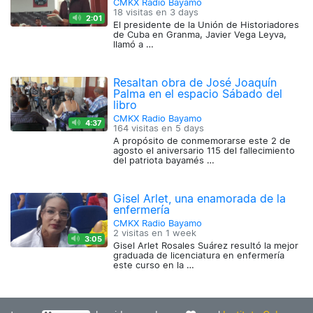
CMKX Radio Bayamo
18 visitas en
3 days
2:01
El presidente de la Unión de Historiadores
de Cuba en Granma, Javier Vega Leyva,
llamó a …
Resaltan obra de José Joaquín
Palma en el espacio Sábado del
libro
CMKX Radio Bayamo
4:37
164 visitas en
5 days
A propósito de conmemorarse este 2 de
agosto el aniversario 115 del fallecimiento
del patriota bayamés …
Gisel Arlet, una enamorada de la
enfermería
CMKX Radio Bayamo
2 visitas en
1 week
3:05
Gisel Arlet Rosales Suárez resultó la mejor
graduada de licenciatura en enfermería
este curso en la …