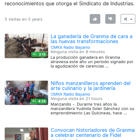
reconocimientos que otorga el Sindicato de Industrias.
5 visitas en
5 years
La ganadería de Granma de cara a
las nuevas transformaciones
CMKX Radio Bayamo
Ninguna visita en
8 minutes
3:15
La producción ganadera en Granma
atraviesa este año un período signado por
la agudización de carencias …
Niños manzanilleros aprenden del
arte culinario y la jardinería
CMKX Radio Bayamo
Ninguna visita en
21 hours
4:26
Manzanillo -. Durante tres años la
manzanillera Yudmila Soler Sánchez con su
emprendimiento Las Dulcineas, hace …
Convocan historiadores de Granma
a celebrar centenario de Fidel