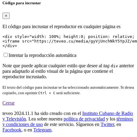
Código para incrustar
×
El código para incrustar el reproductor en cualquier página es
<div style="width: 100%; height:0; position: relative; 
<iframe src="https://teveo.cu/media/gyVjUnchNkY5YpJZ/em
</div>
Intentar la reproducción automática
Note que puede aplicar cualquier estilo que desee al
tag
anterior
div
para adaptarlo al estilo visual de la página que contiene el
reproductor incrustado.
El texto del código para incrustar se ha seleccionado automáticamente. Si desea
copiarlo, con oprimir
será suficiente.
Ctrl + C
Cerrar
teveo
2024.11.1
ha sido creado con
en el
Instituto Cubano de Radio
y Televisión
. Lea sobre nuestra
política de privacidad
y los
términos
y condiciones de uso
de este servicio. Síguenos en
Twitter
, en
Facebook
, o en
Telegram
.