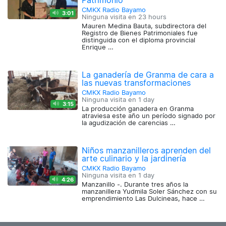
Patrimonio
CMKX Radio Bayamo
3:01
Ninguna visita en
23 hours
Mauren Medina Bauta, subdirectora del
Registro de Bienes Patrimoniales fue
distinguida con el diploma provincial
Enrique …
La ganadería de Granma de cara a
las nuevas transformaciones
CMKX Radio Bayamo
Ninguna visita en
1 day
3:15
La producción ganadera en Granma
atraviesa este año un período signado por
la agudización de carencias …
Niños manzanilleros aprenden del
arte culinario y la jardinería
CMKX Radio Bayamo
Ninguna visita en
1 day
4:26
Manzanillo -. Durante tres años la
manzanillera Yudmila Soler Sánchez con su
emprendimiento Las Dulcineas, hace …