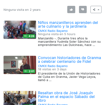
Ninguna visita en
2 years
Niños manzanilleros aprenden del
arte culinario y la jardinería
CMKX Radio Bayamo
Ninguna visita en
5 hours
4:26
Manzanillo -. Durante tres años la
manzanillera Yudmila Soler Sánchez con su
emprendimiento Las Dulcineas, hace …
Convocan historiadores de Granma
a celebrar centenario de Fidel
CMKX Radio Bayamo
18 visitas en
3 days
2:01
El presidente de la Unión de Historiadores
de Cuba en Granma, Javier Vega Leyva,
llamó a …
Resaltan obra de José Joaquín
Palma en el espacio Sábado del
libro
CMKX Radio Bayamo