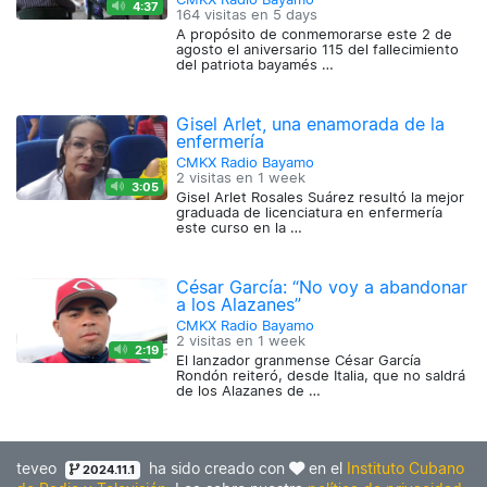
4:37
164 visitas en
5 days
A propósito de conmemorarse este 2 de
agosto el aniversario 115 del fallecimiento
del patriota bayamés …
Gisel Arlet, una enamorada de la
enfermería
CMKX Radio Bayamo
2 visitas en
1 week
3:05
Gisel Arlet Rosales Suárez resultó la mejor
graduada de licenciatura en enfermería
este curso en la …
César García: “No voy a abandonar
a los Alazanes”
CMKX Radio Bayamo
2 visitas en
1 week
2:19
El lanzador granmense César García
Rondón reiteró, desde Italia, que no saldrá
de los Alazanes de …
teveo
ha sido creado con
en el
Instituto Cubano
2024.11.1