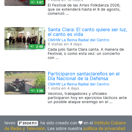
1:47
El Festival de las Artes Folkdanza 2026,
que se extenderá hasta el 8 de agosto,
comenzó …
Santa Clara: El canto quiere ser luz,
el canto es vida
CMHW La Reina Radial del Centro
6 visitas en
4 days
2:48
Cada julio Santa Clara canta. A manera de
Festival, o como esta vez: un concierto
con …
Participaron santaclareños en el
Día Nacional de la Defensa
CMHW La Reina Radial del Centro
1 visita en
4 days
1:36
Vecinos, trabajadores y oficiales
participaron hoy en ejercicios tácticos ante
un posible ataque enemigo en el …
teveo
ha sido creado con
en el
Instituto Cubano
2024.11.1
de Radio y Televisión
. Lea sobre nuestra
política de privacidad