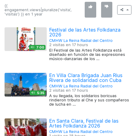
{{
engagement.views|pluralize('visita',
'visitas') }} en
1 year
Festival de las Artes Folkdanza
2026
CMHW La Reina Radial del Centro
2 visitas en
17 hours
7:00
El Festival de las Artes Folkdanza está
diseñado en función de las expresiones
músico-danzarias de los …
En Villa Clara Brigada Juan Rius
Rivera de solidaridad con Cuba
CMHW La Reina Radial del Centro
2 visitas en
17 hours
5:35
A su llegada, los solidarios boricuas
rindieron tributo al Che y sus compañeros
de lucha en …
En Santa Clara, Festival de las
Artes Folkdanza 2026
CMHW La Reina Radial del Centro
1 visita en
18 hours