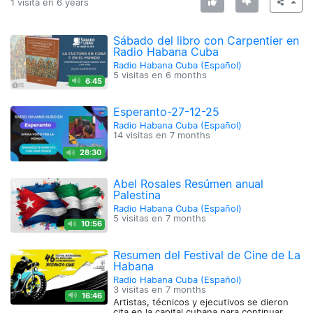
1 visita en
6 years
Sábado del libro con Carpentier en
Radio Habana Cuba
Radio Habana Cuba (Español)
5 visitas en
6 months
6:45
Esperanto-27-12-25
Radio Habana Cuba (Español)
14 visitas en
7 months
28:30
Abel Rosales Resúmen anual
Palestina
Radio Habana Cuba (Español)
5 visitas en
7 months
10:56
Resumen del Festival de Cine de La
Habana
Radio Habana Cuba (Español)
3 visitas en
7 months
16:46
Artistas, técnicos y ejecutivos se dieron
cita en la capital cubana para continuar