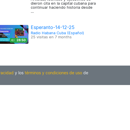
dieron cita en la capital cubana para
continuar haciendo historia desde
…
Esperanto-14-12-25
Radio Habana Cuba (Español)
25 visitas en
7 months
28:50
ivacidad
y los
términos y condiciones de uso
de