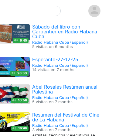
Sábado del libro con
Carpentier en Radio Habana
Cuba
6:45
Radio Habana Cuba (Español)
5 visitas en
6 months
Esperanto-27-12-25
Radio Habana Cuba (Español)
14 visitas en
7 months
28:30
Abel Rosales Resúmen anual
Palestina
Radio Habana Cuba (Español)
10:56
5 visitas en
7 months
Resumen del Festival de Cine
de La Habana
Radio Habana Cuba (Español)
16:46
3 visitas en
7 months
Artistas, técnicos y ejecutivos se