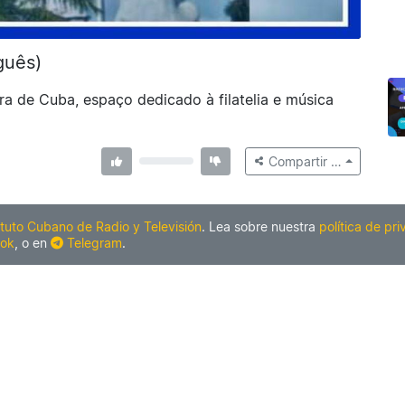
guês)
ra de Cuba, espaço dedicado à filatelia e música
Compartir …
ituto Cubano de Radio y Televisión
. Lea sobre nuestra
política de pr
ok
, o en
Telegram
.