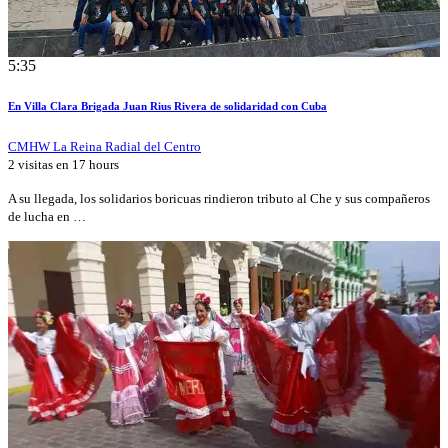
5:35
En Villa Clara Brigada Juan Rius Rivera de solidaridad con Cuba
CMHW La Reina Radial del Centro
2 visitas en
17 hours
A su llegada, los solidarios boricuas rindieron tributo al Che y sus compañeros
de lucha en …