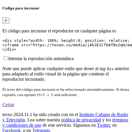
Código para incrustar
×
El código para incrustar el reproductor en cualquier página es
<div style="width: 100%; height:0; position: relative; 
<iframe src="https://teveo.cu/media/jAk3E2CfbAfNs2qH/em
</div>
Intentar la reproducción automática
Note que puede aplicar cualquier estilo que desee al
tag
anterior
div
para adaptarlo al estilo visual de la página que contiene el
reproductor incrustado.
El texto del código para incrustar se ha seleccionado automáticamente. Si desea
copiarlo, con oprimir
será suficiente.
Ctrl + C
Cerrar
teveo
2024.11.1
ha sido creado con
en el
Instituto Cubano de Radio
y Televisión
. Lea sobre nuestra
política de privacidad
y los
términos
y condiciones de uso
de este servicio. Síguenos en
Twitter
, en
Facebook
, o en
Telegram
.