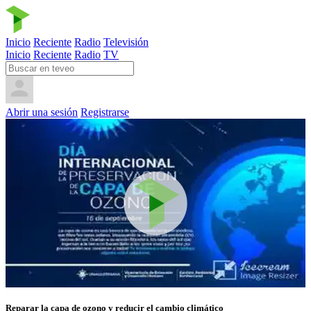
Inicio
Reciente
Radio
Televisión
Inicio
Reciente
Radio
TV
Abrir una sesión
Registrarse
Reparar la capa de ozono y reducir el cambio climático