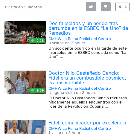
1 visita en
5 months
Dos fallecidos y un herido tras
derrumbe en la ESBEC “La Uno” de
Remedios
CMHW La Reina Radial del Centro
2:25
3 visitas en
3 hours
Un accidente ocurrido en la tarde de este
miércoles en la ESBEC conocida como “La
Uno”, …
Doctor Nilo Castañedo Cancio:
Fidel era un combustible cósmico,
era insustituible
CMHW La Reina Radial del Centro
9:39
Ninguna visita en
3 hours
El Doctor Nilo Castañedo Cancio recuerda
nítidamente aquellos encuentros con el
líder de la Revolución Cubana …
Fidel, comunicador por excelencia
CMHW La Reina Radial del Centro
1 visita en
3 hours