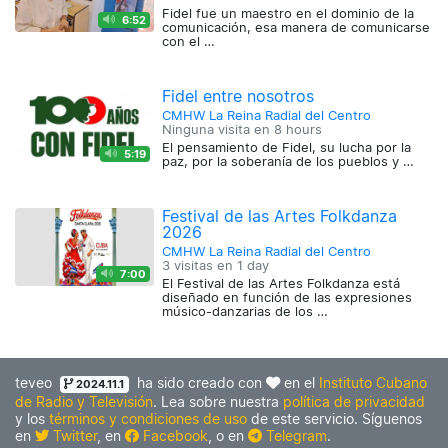
Fidel fue un maestro en el dominio de la
6:52
comunicación, esa manera de comunicarse
con el …
Fidel entre nosotros
CMHW La Reina Radial del Centro
Ninguna visita en
8 hours
El pensamiento de Fidel, su lucha por la
5:19
paz, por la soberanía de los pueblos y …
Festival de las Artes Folkdanza
2026
CMHW La Reina Radial del Centro
3 visitas en
1 day
7:00
El Festival de las Artes Folkdanza está
diseñado en función de las expresiones
músico-danzarias de los …
teveo
ha sido creado con
en el
Instituto Cubano
2024.11.1
de Radio y Televisión
. Lea sobre nuestra
política de privacidad
y los
términos y condiciones de uso
de este servicio. Síguenos
en
Twitter
, en
Facebook
, o en
Telegram
.