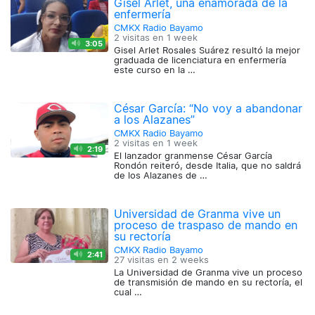
Gisel Arlet, una enamorada de la
enfermería
CMKX Radio Bayamo
2 visitas en
1 week
3:05
Gisel Arlet Rosales Suárez resultó la mejor
graduada de licenciatura en enfermería
este curso en la …
César García: “No voy a abandonar
a los Alazanes”
CMKX Radio Bayamo
2 visitas en
1 week
2:19
El lanzador granmense César García
Rondón reiteró, desde Italia, que no saldrá
de los Alazanes de …
Universidad de Granma vive un
proceso de traspaso de mando en
su rectoría
CMKX Radio Bayamo
2:41
27 visitas en
2 weeks
La Universidad de Granma vive un proceso
de transmisión de mando en su rectoría, el
cual …