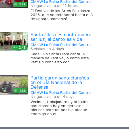
CMHW La Reina Radial del Centro
1:47
Ninguna visita en
12 hours
El Festival de las Artes Folkdanza
2026, que se extenderá hasta el 8
de agosto, comenzó …
Santa Clara: El canto quiere
ser luz, el canto es vida
CMHW La Reina Radial del Centro
2:48
6 visitas en
4 days
Cada julio Santa Clara canta. A
manera de Festival, o como esta
vez: un concierto con …
Participaron santaclareños
en el Día Nacional de la
Defensa
1:36
CMHW La Reina Radial del Centro
Ninguna visita en
4 days
Vecinos, trabajadores y oficiales
participaron hoy en ejercicios
tácticos ante un posible ataque
enemigo en el …