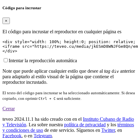
Código para incrustar
×
El código para incrustar el reproductor en cualquier página es
<div style="width: 100%; height:0; position: relative; 
<iframe src="https://teveo.cu/media/jkESmD8WNJFGe8Qn/em
</div>
Intentar la reproducción automática
Note que puede aplicar cualquier estilo que desee al
tag
anterior
div
para adaptarlo al estilo visual de la página que contiene el
reproductor incrustado.
El texto del código para incrustar se ha seleccionado automáticamente. Si desea
copiarlo, con oprimir
será suficiente.
Ctrl + C
Cerrar
teveo
2024.11.1
ha sido creado con
en el
Instituto Cubano de Radio
y Televisión
. Lea sobre nuestra
política de privacidad
y los
términos
y condiciones de uso
de este servicio. Síguenos en
Twitter
, en
Facebook
, o en
Telegram
.