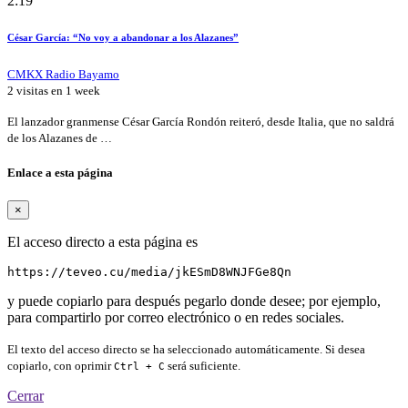
2:19
César García: “No voy a abandonar a los Alazanes”
CMKX Radio Bayamo
2 visitas en
1 week
El lanzador granmense César García Rondón reiteró, desde Italia, que no saldrá
de los Alazanes de …
Enlace a esta página
×
El acceso directo a esta página es
https://teveo.cu/media/jkESmD8WNJFGe8Qn
y puede copiarlo para después pegarlo donde desee; por ejemplo,
para compartirlo por correo electrónico o en redes sociales.
El texto del acceso directo se ha seleccionado automáticamente. Si desea
copiarlo, con oprimir
será suficiente.
Ctrl + C
Cerrar