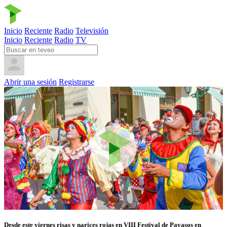
Inicio
Reciente
Radio
Televisión
Inicio
Reciente
Radio
TV
Abrir una sesión
Registrarse
Desde este viernes risas y narices rojas en VIII Festival de Payasos en