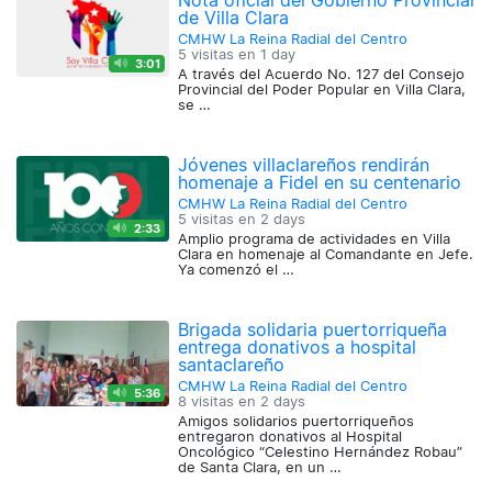
Nota oficial del Gobierno Provincial
de Villa Clara
CMHW La Reina Radial del Centro
5 visitas en
1 day
3:01
A través del Acuerdo No. 127 del Consejo
Provincial del Poder Popular en Villa Clara,
se …
Jóvenes villaclareños rendirán
homenaje a Fidel en su centenario
CMHW La Reina Radial del Centro
5 visitas en
2 days
2:33
Amplio programa de actividades en Villa
Clara en homenaje al Comandante en Jefe.
Ya comenzó el …
Brigada solidaria puertorriqueña
entrega donativos a hospital
santaclareño
CMHW La Reina Radial del Centro
5:36
8 visitas en
2 days
Amigos solidarios puertorriqueños
entregaron donativos al Hospital
Oncológico “Celestino Hernández Robau”
de Santa Clara, en un …