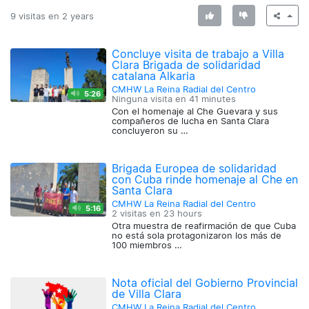
9 visitas en
2 years
Concluye visita de trabajo a Villa
Clara Brigada de solidaridad
catalana Alkaria
CMHW La Reina Radial del Centro
5:26
Ninguna visita en
41 minutes
Con el homenaje al Che Guevara y sus
compañeros de lucha en Santa Clara
concluyeron su …
Brigada Europea de solidaridad
con Cuba rinde homenaje al Che en
Santa Clara
CMHW La Reina Radial del Centro
5:16
2 visitas en
23 hours
Otra muestra de reafirmación de que Cuba
no está sola protagonizaron los más de
100 miembros …
Nota oficial del Gobierno Provincial
de Villa Clara
CMHW La Reina Radial del Centro