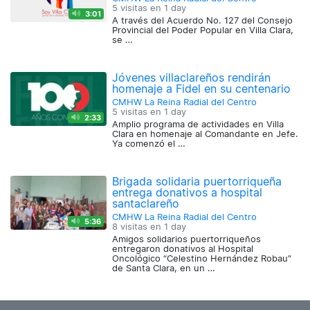
5 visitas en
1 day
3:01
A través del Acuerdo No. 127 del Consejo
Provincial del Poder Popular en Villa Clara,
se …
Jóvenes villaclareños rendirán
homenaje a Fidel en su centenario
CMHW La Reina Radial del Centro
5 visitas en
1 day
2:33
Amplio programa de actividades en Villa
Clara en homenaje al Comandante en Jefe.
Ya comenzó el …
Brigada solidaria puertorriqueña
entrega donativos a hospital
santaclareño
CMHW La Reina Radial del Centro
5:36
8 visitas en
1 day
Amigos solidarios puertorriqueños
entregaron donativos al Hospital
Oncológico “Celestino Hernández Robau”
de Santa Clara, en un …