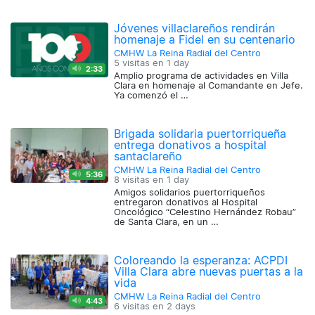
Jóvenes villaclareños rendirán
homenaje a Fidel en su centenario
CMHW La Reina Radial del Centro
5 visitas en
1 day
2:33
Amplio programa de actividades en Villa
Clara en homenaje al Comandante en Jefe.
Ya comenzó el …
Brigada solidaria puertorriqueña
entrega donativos a hospital
santaclareño
CMHW La Reina Radial del Centro
5:36
8 visitas en
1 day
Amigos solidarios puertorriqueños
entregaron donativos al Hospital
Oncológico “Celestino Hernández Robau”
de Santa Clara, en un …
Coloreando la esperanza: ACPDI
Villa Clara abre nuevas puertas a la
vida
CMHW La Reina Radial del Centro
4:43
6 visitas en
2 days