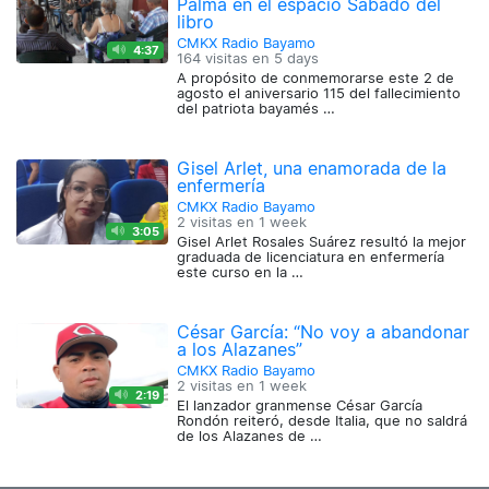
Palma en el espacio Sábado del
libro
CMKX Radio Bayamo
4:37
164 visitas en
5 days
A propósito de conmemorarse este 2 de
agosto el aniversario 115 del fallecimiento
del patriota bayamés …
Gisel Arlet, una enamorada de la
enfermería
CMKX Radio Bayamo
2 visitas en
1 week
3:05
Gisel Arlet Rosales Suárez resultó la mejor
graduada de licenciatura en enfermería
este curso en la …
César García: “No voy a abandonar
a los Alazanes”
CMKX Radio Bayamo
2 visitas en
1 week
2:19
El lanzador granmense César García
Rondón reiteró, desde Italia, que no saldrá
de los Alazanes de …