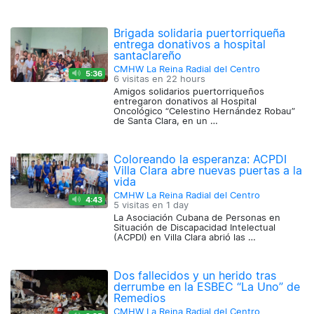
Brigada solidaria puertorriqueña
entrega donativos a hospital
santaclareño
CMHW La Reina Radial del Centro
5:36
6 visitas en
22 hours
Amigos solidarios puertorriqueños
entregaron donativos al Hospital
Oncológico “Celestino Hernández Robau”
de Santa Clara, en un …
Coloreando la esperanza: ACPDI
Villa Clara abre nuevas puertas a la
vida
CMHW La Reina Radial del Centro
4:43
5 visitas en
1 day
La Asociación Cubana de Personas en
Situación de Discapacidad Intelectual
(ACPDI) en Villa Clara abrió las …
Dos fallecidos y un herido tras
derrumbe en la ESBEC “La Uno” de
Remedios
CMHW La Reina Radial del Centro