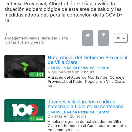
Defensa Provincial, Alberto López Díaz, evalúo la
situación epidemiológica de esta área de salud y las
medidas adoptadas para la contención de la COVID-
19.
{{
engagement.views|pluralize('visita',
'visitas') }} en
6 years
Nota oficial del Gobierno Provincial
de Villa Clara
CMHW La Reina Radial del Centro
Ninguna visita en
7 hours
3:01
A través del Acuerdo No. 127 del Consejo
Provincial del Poder Popular en Villa Clara,
se …
Jóvenes villaclareños rendirán
homenaje a Fidel en su centenario
CMHW La Reina Radial del Centro
2 visitas en
20 hours
2:33
Amplio programa de actividades en Villa
Clara en homenaje al Comandante en Jefe.
Ya comenzó el …