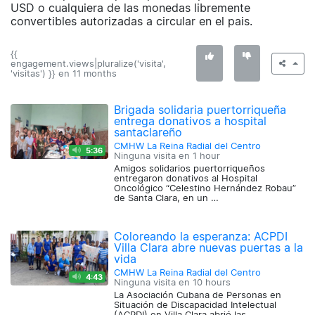
USD o cualquiera de las monedas libremente
convertibles autorizadas a circular en el pais.
{{
engagement.views|pluralize('visita',
'visitas') }} en
11 months
Brigada solidaria puertorriqueña
entrega donativos a hospital
santaclareño
CMHW La Reina Radial del Centro
5:36
Ninguna visita en
1 hour
Amigos solidarios puertorriqueños
entregaron donativos al Hospital
Oncológico “Celestino Hernández Robau”
de Santa Clara, en un …
Coloreando la esperanza: ACPDI
Villa Clara abre nuevas puertas a la
vida
CMHW La Reina Radial del Centro
4:43
Ninguna visita en
10 hours
La Asociación Cubana de Personas en
Situación de Discapacidad Intelectual
(ACPDI) en Villa Clara abrió las …