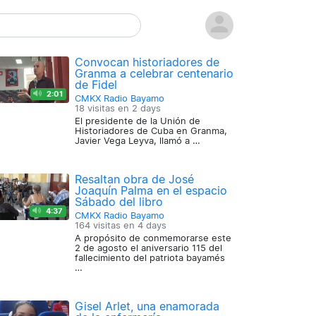
Convocan historiadores de
Granma a celebrar centenario
de Fidel
2:01
CMKX Radio Bayamo
18 visitas en
2 days
El presidente de la Unión de
Historiadores de Cuba en Granma,
Javier Vega Leyva, llamó a …
Resaltan obra de José
Joaquín Palma en el espacio
Sábado del libro
4:37
CMKX Radio Bayamo
164 visitas en
4 days
A propósito de conmemorarse este
2 de agosto el aniversario 115 del
fallecimiento del patriota bayamés
…
Gisel Arlet, una enamorada