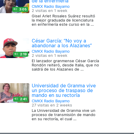
de la enfermería
CMKX Radio Bayamo
3:05
2 visitas en
1 week
Gisel Arlet Rosales Suárez resultó
la mejor graduada de licenciatura
en enfermería este curso en la …
César García: “No voy a
abandonar a los Alazanes”
CMKX Radio Bayamo
2:19
2 visitas en
1 week
El lanzador granmense César García
Rondón reiteró, desde Italia, que no
saldrá de los Alazanes de …
Universidad de Granma vive
un proceso de traspaso de
mando en su rectoría
2:41
CMKX Radio Bayamo
27 visitas en
2 weeks
La Universidad de Granma vive un
proceso de transmisión de mando
en su rectoría, el cual …