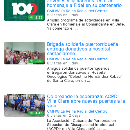
Jóvenes villaclareños rendirán
homenaje a Fidel en su centenario
CMHW La Reina Radial del Centro
5 visitas en
1 day
2:33
Amplio programa de actividades en Villa
Clara en homenaje al Comandante en Jefe.
Ya comenzó el …
Brigada solidaria puertorriqueña
entrega donativos a hospital
santaclareño
CMHW La Reina Radial del Centro
5:36
8 visitas en
1 day
Amigos solidarios puertorriqueños
entregaron donativos al Hospital
Oncológico “Celestino Hernández Robau”
de Santa Clara, en un …
Coloreando la esperanza: ACPDI
Villa Clara abre nuevas puertas a la
vida
CMHW La Reina Radial del Centro
4:43
6 visitas en
2 days
La Asociación Cubana de Personas en
Situación de Discapacidad Intelectual
(ACPDI) en Villa Clara abrió las …