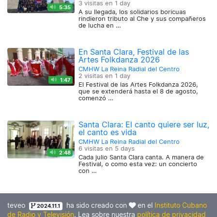
3 visitas en
1 day
5:35
A su llegada, los solidarios boricuas
rindieron tributo al Che y sus compañeros
de lucha en …
En Santa Clara, Festival de las
Artes Folkdanza 2026
CMHW La Reina Radial del Centro
2 visitas en
1 day
1:47
El Festival de las Artes Folkdanza 2026,
que se extenderá hasta el 8 de agosto,
comenzó …
Santa Clara: El canto quiere ser luz,
el canto es vida
CMHW La Reina Radial del Centro
6 visitas en
5 days
2:48
Cada julio Santa Clara canta. A manera de
Festival, o como esta vez: un concierto
con …
teveo
ha sido creado con
en el
Instituto Cubano
2024.11.1
de Radio y Televisión
. Lea sobre nuestra
política de privacidad