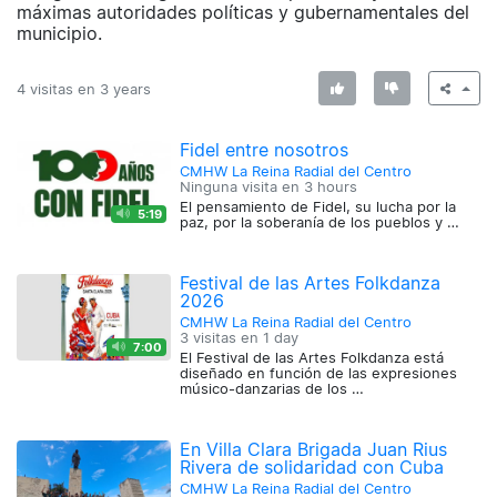
máximas autoridades políticas y gubernamentales del
municipio.
4 visitas en
3 years
Fidel entre nosotros
CMHW La Reina Radial del Centro
Ninguna visita en
3 hours
El pensamiento de Fidel, su lucha por la
5:19
paz, por la soberanía de los pueblos y …
Festival de las Artes Folkdanza
2026
CMHW La Reina Radial del Centro
3 visitas en
1 day
7:00
El Festival de las Artes Folkdanza está
diseñado en función de las expresiones
músico-danzarias de los …
En Villa Clara Brigada Juan Rius
Rivera de solidaridad con Cuba
CMHW La Reina Radial del Centro